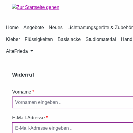
m Hauptinhalt springen
Zur Suche springen
Zur Hauptnavigation springen
Home
Angebote
Neues
Lichthärtungsgeräte & Zubehör
Kleber
Flüssigkeiten
Basislacke
Studiomaterial
Hand 
AlteFrieda
Widerruf
Vorname
*
E-Mail-Adresse
*