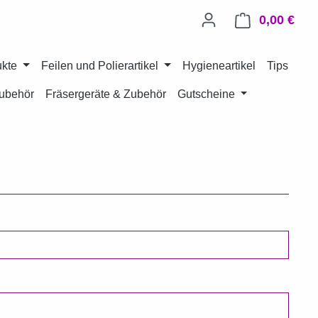
0,00 €
Ware
ukte
Feilen und Polierartikel
Hygieneartikel
Tips
ubehör
Fräsergeräte & Zubehör
Gutscheine