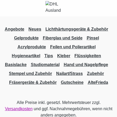
Angebote
Neues
Lichthärtungsgeräte & Zubehör
Gelprodukte
Fiberglas und Seide
Pinsel
Acrylprodukte
Feilen und Polierartikel
Hygieneartikel
Tips
Kleber
Flüssigkeiten
Basislacke
Studiomaterial
Hand und Nagelpflege
Stempel und Zubehör
Nailart/Strass
Zubehör
Fräsergeräte & Zubehör
Gutscheine
AlteFrieda
Alle Preise inkl. gesetzl. Mehrwertsteuer zzgl.
Versandkosten
und ggf. Nachnahmegebühren, wenn nicht
anders angegeben.