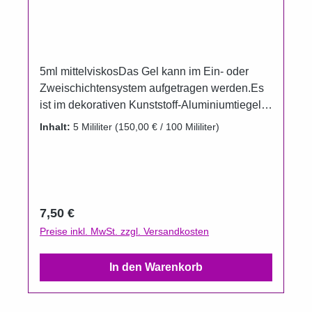
5ml mittelviskosDas Gel kann im Ein- oder
Zweischichtensystem aufgetragen werden.Es
ist im dekorativen Kunststoff-Aluminiumtiegel
erhältlich.Um das Auslaufen der Gele zu
Inhalt:
5 Mililiter
(150,00 € / 100 Mililiter)
verhindern wurden die Döschen im
Vergleichzur Füllmenge bewußt größer
gewählt.Gel härtet unter UV und
LED.Aushärtungszeit UV 120 Sekunden, LED
60 Sekunden(Die Aushärtungszeit kann aber
Regulärer Preis:
7,50 €
je nach Leistung der Lampe variieren).
Preise inkl. MwSt. zzgl. Versandkosten
In den Warenkorb