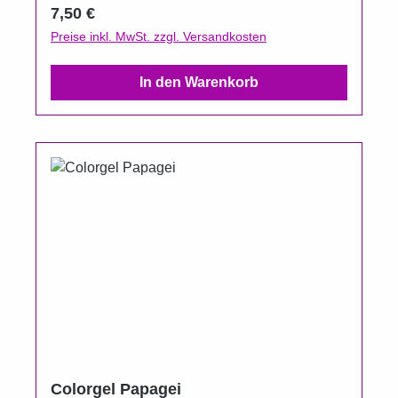
60 Sekunden(Die Aushärtungszeit kann aber
Regulärer Preis:
7,50 €
je nach Leistung der Lampe variieren).
Preise inkl. MwSt. zzgl. Versandkosten
In den Warenkorb
Colorgel Papagei