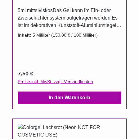
5ml mittelviskosDas Gel kann im Ein- oder
Zweischichtensystem aufgetragen werden.Es
ist im dekorativen Kunststoff-Aluminiumtiegel
erhältlich.Um das Auslaufen der Gele zu
Inhalt:
5 Mililiter
(150,00 € / 100 Mililiter)
verhindern wurden die Döschen im
Vergleichzur Füllmenge bewusst größer
gewählt.Gel härtet unter UV und
LED Aushärtungszeit UV 120 Sekunden, LED
60 Sekunden(Die Aushärtungszeit kann aber
Regulärer Preis:
7,50 €
je nach Leistung der Lampe variieren).
Preise inkl. MwSt. zzgl. Versandkosten
In den Warenkorb