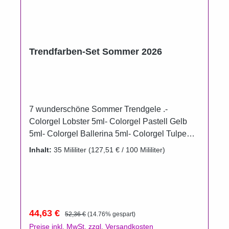
Trendfarben-Set Sommer 2026
7 wunderschöne Sommer Trendgele .-
Colorgel Lobster 5ml- Colorgel Pastell Gelb
5ml- Colorgel Ballerina 5ml- Colorgel Tulpe
5ml- Colorgel Cream 5ml- Colorgel Soft 5ml-
Inhalt:
35 Mililiter
(127,51 € / 100 Mililiter)
Colorgel Himmelblau 5ml Um das Auslaufen
der Gele zu verhindern wurden die Döschen im
Vergleich zur Füllmenge bewusst größer
gewählt. Gel härtet unter UV und LED.
Aushärtungszeit UV 120 Sekunden, LED 60
Verkaufspreis:
Regulärer Preis:
44,63 €
52,36 €
(14.76% gespart)
Sekunden (Die Aushärtungszeit kann aber je
Preise inkl. MwSt. zzgl. Versandkosten