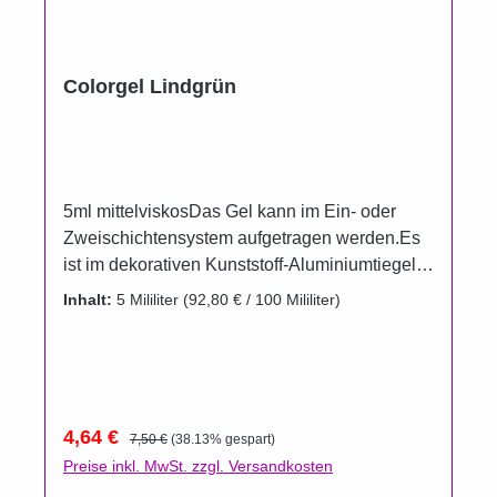
Colorgel Lindgrün
5ml mittelviskosDas Gel kann im Ein- oder
Zweischichtensystem aufgetragen werden.Es
ist im dekorativen Kunststoff-Aluminiumtiegel
erhältlich.Um das Auslaufen der Gele zu
Inhalt:
5 Mililiter
(92,80 € / 100 Mililiter)
verhindern wurden die Döschen im
Vergleichzur Füllmenge bewußt größer
gewählt.Gel härtet unter UV und
LED Aushärtungszeit UV 120 Sekunden, LED
60 Sekunden(Die Aushärtungszeit kann aber
Verkaufspreis:
Regulärer Preis:
4,64 €
7,50 €
(38.13% gespart)
je nach Leistung der Lampe variieren).
Preise inkl. MwSt. zzgl. Versandkosten