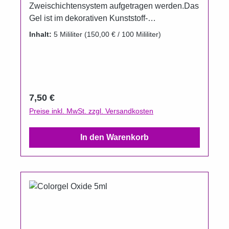
Zweischichtensystem aufgetragen werden.Das
Gel ist im dekorativen Kunststoff-
Aluminiumtiegel erhältlich.Um das Auslaufen
Inhalt:
5 Mililiter
(150,00 € / 100 Mililiter)
der Farbgele zu verhindern, wurden die
Döschenim Vergleich zur Füllmenge bewußt
größer gewählt.Gel härtet unter UV, LED und
CCFL.Aushärtungszeit UV 2 Minuten.
Regulärer Preis:
7,50 €
Preise inkl. MwSt. zzgl. Versandkosten
In den Warenkorb