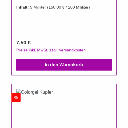
Aluminiumtiegel erhältlich. Um das Auslaufen
Inhalt:
5 Mililiter
(150,00 € / 100 Mililiter)
der Farbgele zu verhindern, wurden die
Döschenim Vergleich zur Füllmenge bewusst
größer gewählt. Gel härtet unter UV und LED.
Aushärtungszeit UV 2 Minuten.
Regulärer Preis:
7,50 €
Preise inkl. MwSt. zzgl. Versandkosten
In den Warenkorb
Rabatt
%