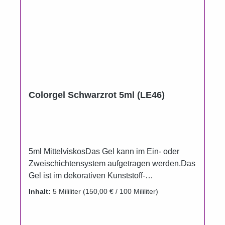
Colorgel Schwarzrot 5ml (LE46)
5ml MittelviskosDas Gel kann im Ein- oder
Zweischichtensystem aufgetragen werden.Das
Gel ist im dekorativen Kunststoff-
Aluminiumtiegel erhältlich.Um das Auslaufen
Inhalt:
5 Mililiter
(150,00 € / 100 Mililiter)
der Farbgele zu verhindern, wurden die
Döschenim Vergleich zur Füllmenge bewußt
größer gewählt.Gel härtet unter UV, LED und