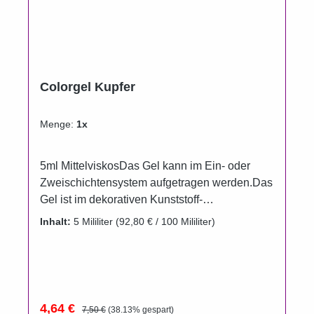
Colorgel Kupfer
Menge:
1x
5ml MittelviskosDas Gel kann im Ein- oder
Zweischichtensystem aufgetragen werden.Das
Gel ist im dekorativen Kunststoff-
Aluminiumtiegel erhältlich.Um das Auslaufen
Inhalt:
5 Mililiter
(92,80 € / 100 Mililiter)
der Farbgele zu verhindern, wurden die
Döschenim Vergleich zur Füllmenge bewußt
größer gewählt.Gel härtet unter UV und LED
.Aushärtungszeit UV 2 Minuten.
Verkaufspreis:
Regulärer Preis:
4,64 €
7,50 €
(38.13% gespart)