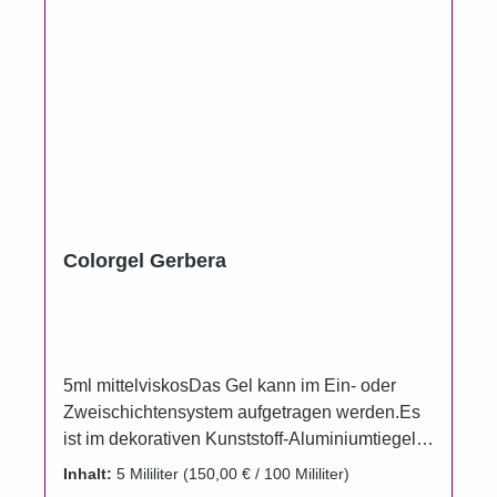
Colorgel Gerbera
5ml mittelviskosDas Gel kann im Ein- oder
Zweischichtensystem aufgetragen werden.Es
ist im dekorativen Kunststoff-Aluminiumtiegel
erhältlich.Um das Auslaufen der Gele zu
Inhalt:
5 Mililiter
(150,00 € / 100 Mililiter)
verhindern wurden die Döschen im