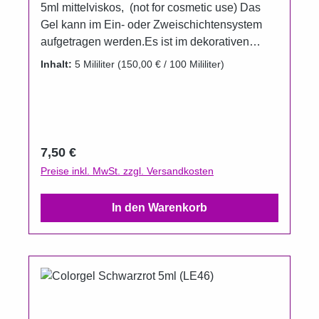
5ml mittelviskos, (not for cosmetic use) Das
Gel kann im Ein- oder Zweischichtensystem
aufgetragen werden.Es ist im dekorativen
Kunststoff-Aluminiumtiegel erhältlich. Dieses
Inhalt:
5 Mililiter
(150,00 € / 100 Mililiter)
Gel darf nicht direkt auf den Naturnagel
aufgetragen werden, kein kosmetisches
Produkt. Um das Auslaufen der Gele zu
verhindern wurden die Döschen im
Vergleichzur Füllmenge bewußt größer
Regulärer Preis:
7,50 €
gewählt.Gel härtet unter UV und
Preise inkl. MwSt. zzgl. Versandkosten
LED Aushärtungszeit UV 120 Sekunden, LED
60 Sekunden(Die Aushärtungszeit kann aber
In den Warenkorb
je nach Leistung der Lampe variieren).