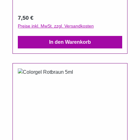
CCFL.Aushärtungszeit UV 2 Minuten.
Regulärer Preis:
7,50 €
Preise inkl. MwSt. zzgl. Versandkosten
In den Warenkorb