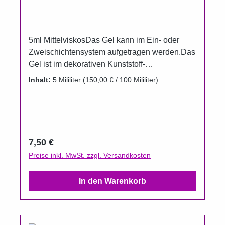
5ml MittelviskosDas Gel kann im Ein- oder
Zweischichtensystem aufgetragen werden.Das
Gel ist im dekorativen Kunststoff-
Aluminiumtiegel erhältlich.Um das Auslaufen
Inhalt:
5 Mililiter
(150,00 € / 100 Mililiter)
der Farbgele zu verhindern, wurden die
Döschenim Vergleich zur Füllmenge bewußt
größer gewählt.Gel härtet unter UV und LED
.Aushärtungszeit UV 2 Minuten.
Regulärer Preis:
7,50 €
Preise inkl. MwSt. zzgl. Versandkosten
In den Warenkorb