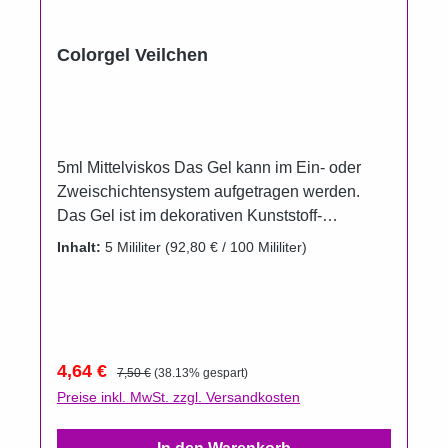
Colorgel Veilchen
5ml Mittelviskos Das Gel kann im Ein- oder
Zweischichtensystem aufgetragen werden.
Das Gel ist im dekorativen Kunststoff-
Aluminiumtiegel erhältlich. Um das Auslaufen
Inhalt:
5 Mililiter
(92,80 € / 100 Mililiter)
der Farbgele zu verhindern, wurden die
Döschenim Vergleich zur Füllmenge bewusst
größer gewählt. Gel härtet unter UV und LED.
Aushärtungszeit UV 2 Minuten.
Verkaufspreis:
Regulärer Preis:
4,64 €
7,50 €
(38.13% gespart)
Preise inkl. MwSt. zzgl. Versandkosten