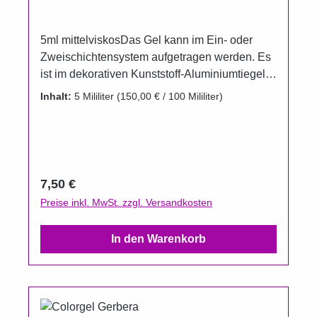
5ml mittelviskosDas Gel kann im Ein- oder
Zweischichtensystem aufgetragen werden. Es
ist im dekorativen Kunststoff-Aluminiumtiegel
erhältlich. Dieses Gel darf nicht direkt auf den
Inhalt:
5 Mililiter
(150,00 € / 100 Mililiter)
Naturnagel aufgetragen werden, kein
kosmetisches Produkt. Gel härtet unter UV und
LED. Aushärtungszeit UV 2 Minuten.
Regulärer Preis:
7,50 €
Preise inkl. MwSt. zzgl. Versandkosten
In den Warenkorb