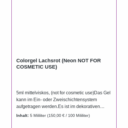
Colorgel Lachsrot (Neon NOT FOR
COSMETIC USE)
5ml mittelviskos, (not for cosmetic use)Das Gel
kann im Ein- oder Zweischichtensystem
aufgetragen werden.Es ist im dekorativen
Kunststoff-Aluminiumtiegel erhältlich. Dieses
Inhalt:
5 Mililiter
(150,00 € / 100 Mililiter)
Gel darf nicht direkt auf den Naturnagel
aufgetragen werden, kein kosmetisches