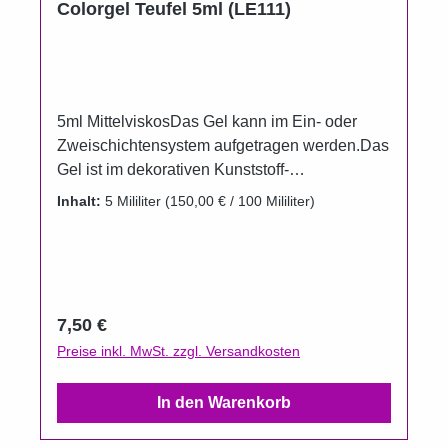
Colorgel Teufel 5ml (LE111)
5ml MittelviskosDas Gel kann im Ein- oder
Zweischichtensystem aufgetragen werden.Das
Gel ist im dekorativen Kunststoff-
Aluminiumtiegel erhältlich.Um das Auslaufen
Inhalt:
5 Mililiter
(150,00 € / 100 Mililiter)
der Farbgele zu verhindern, wurden die
Döschenim Vergleich zur Füllmenge bewußt
größer gewählt.Gel härtet unter UV, LED und
CCFL.Aushärtungszeit UV 2 Minuten.
Regulärer Preis:
7,50 €
Preise inkl. MwSt. zzgl. Versandkosten
In den Warenkorb