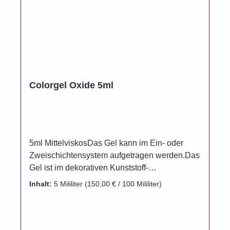
Colorgel Oxide 5ml
5ml MittelviskosDas Gel kann im Ein- oder
Zweischichtensystem aufgetragen werden.Das
Gel ist im dekorativen Kunststoff-
Aluminiumtiegel erhältlich.Um das Auslaufen
Inhalt:
5 Mililiter
(150,00 € / 100 Mililiter)
der Farbgele zu verhindern, wurden die
Döschenim Vergleich zur Füllmenge bewusst
größer gewählt.Gel härtet unter UV, LED und
CCFL.Aushärtungszeit UV 2 Minuten.