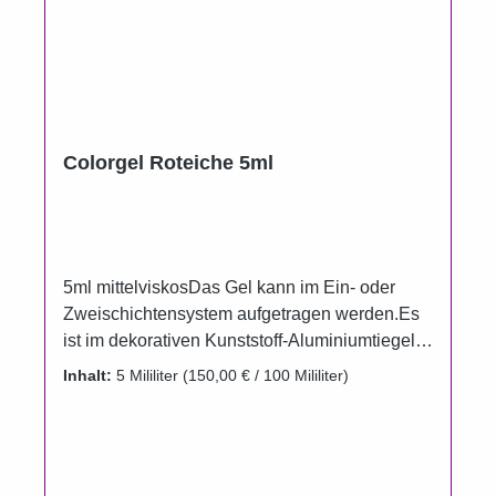
Colorgel Roteiche 5ml
5ml mittelviskosDas Gel kann im Ein- oder
Zweischichtensystem aufgetragen werden.Es
ist im dekorativen Kunststoff-Aluminiumtiegel
erhältlich.Um das Auslaufen der Gele zu
Inhalt:
5 Mililiter
(150,00 € / 100 Mililiter)
verhindern wurden die Döschen im
Vergleichzur Füllmenge bewußt größer
gewählt.Gel härtet unter UV und
LED.Aushärtungszeit UV 120 Sekunden, LED