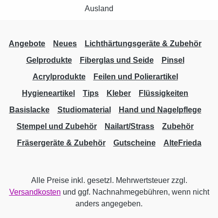
Angebote
Neues
Lichthärtungsgeräte & Zubehör
Gelprodukte
Fiberglas und Seide
Pinsel
Acrylprodukte
Feilen und Polierartikel
Hygieneartikel
Tips
Kleber
Flüssigkeiten
Basislacke
Studiomaterial
Hand und Nagelpflege
Stempel und Zubehör
Nailart/Strass
Zubehör
Fräsergeräte & Zubehör
Gutscheine
AlteFrieda
Alle Preise inkl. gesetzl. Mehrwertsteuer zzgl.
Versandkosten
und ggf. Nachnahmegebühren, wenn nicht
anders angegeben.