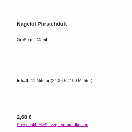
Nagelöl Pfirsichduft
Größe ml:
11 ml
Inhalt:
11 Mililiter
(24,36 € / 100 Mililiter)
Regulärer Preis:
2,68 €
Preise inkl. MwSt. zzgl. Versandkosten