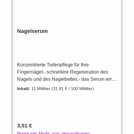
Nagelserum
Konzentrierte Tiefenpflege für Ihre
Fingernägel.- schnellere Regeneration des
Nagels und des Nagelbettes.- das Serum wird
in den Nagel und die Nagelhaut einmassiert-
Inhalt:
11 Mililiter
(31,91 € / 100 Mililiter)
kann nach 3 - 4 Minuten überlackiert
werden.Erhältlich in:11ml in der Pinselflasche
fürs den Kunden
Regulärer Preis:
3,51 €
Preise inkl. MwSt. zzgl. Versandkosten