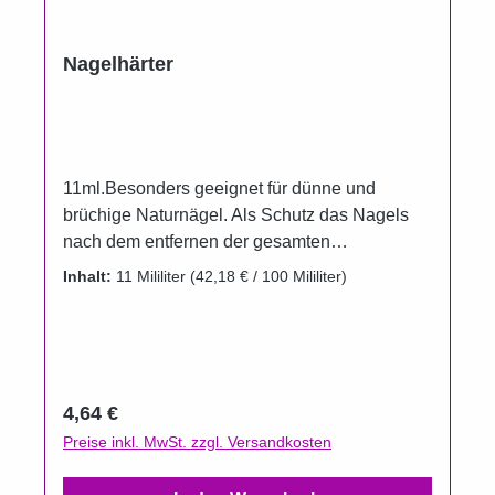
Nagelhärter
11ml.Besonders geeignet für dünne und
brüchige Naturnägel. Als Schutz das Nagels
nach dem entfernen der gesamten
Gelmodellage!
Inhalt:
11 Mililiter
(42,18 € / 100 Mililiter)
Regulärer Preis:
4,64 €
Preise inkl. MwSt. zzgl. Versandkosten