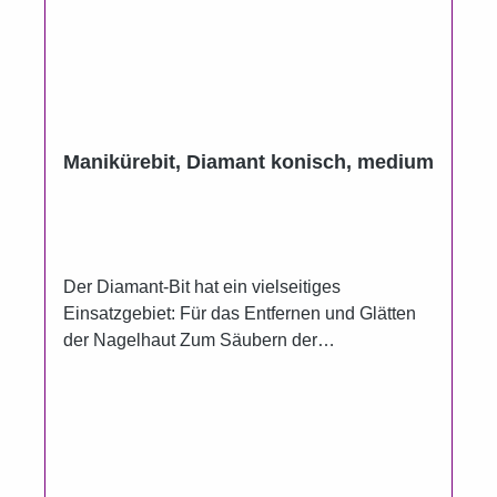
Manikürebit, Diamant konisch, medium
Der Diamant-Bit hat ein vielseitiges
Einsatzgebiet: Für das Entfernen und Glätten
der Nagelhaut Zum Säubern der
Nagelunterseite Zum Entfernen von
Kleberesten Zum Glätten von Verhornungen
und Nagelunebenheiten auch im Nagelfalz Für
die Bearbeitung von Naturnägeln als auch für
die Bearbeitung von der Haut Nagelpilzsporen