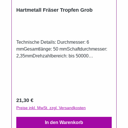
Hartmetall Fräser Tropfen Grob
Technische Details: Durchmesser: 6
mmGesamtlänge: 50 mmSchaftdurchmesser:
2,35mmDrehzahlbereich: bis 50000
U/minQuerhiebverzahnungGrob
Regulärer Preis:
21,30 €
Preise inkl. MwSt. zzgl. Versandkosten
In den Warenkorb