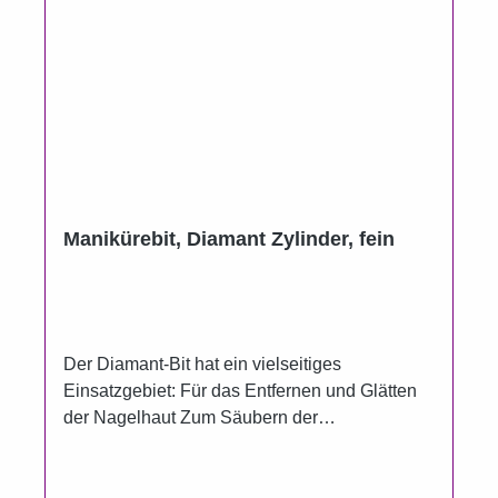
Manikürebit, Diamant Zylinder, fein
Der Diamant-Bit hat ein vielseitiges
Einsatzgebiet: Für das Entfernen und Glätten
der Nagelhaut Zum Säubern der
Nagelunterseite Zum Entfernen von
Kleberesten Zum Glätten von Verhornungen
und Nagelunebenheiten auch im Nagelfalz Für