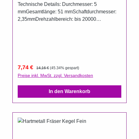
Technische Details: Durchmesser: 5
mmGesamtlänge: 51 mmSchaftdurchmesser:
2,35mmDrehzahlbereich: bis 20000
U/minKreuzverzahnungExtra Grob
Verkaufspreis:
Regulärer Preis:
7,74 €
14,16 €
(45.34% gespart)
Preise inkl. MwSt. zzgl. Versandkosten
In den Warenkorb