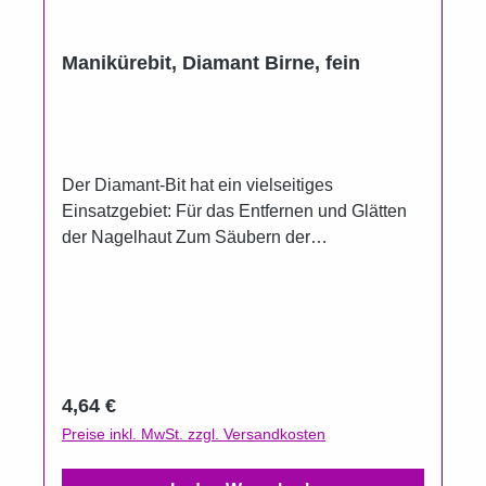
Manikürebit, Diamant Birne, fein
Der Diamant-Bit hat ein vielseitiges
Einsatzgebiet: Für das Entfernen und Glätten
der Nagelhaut Zum Säubern der
Nagelunterseite Zum Entfernen von
Kleberesten Zum Glätten von Verhornungen
und Nagelunebenheiten auch im Nagelfalz Für
die Bearbeitung von Naturnägeln als auch für
die Bearbeitung von der Haut Nagelpilzsporen
lassen sich damit gut entfernen sterilisierbar
Regulärer Preis:
4,64 €
und desinfizierbar Länge: 4,8 cm
Preise inkl. MwSt. zzgl. Versandkosten