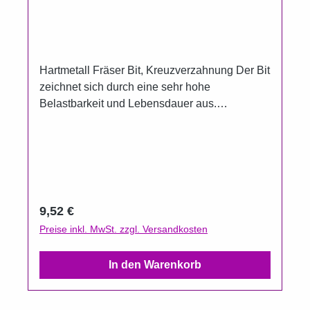
Hartmetall Fräser Bit, Kreuzverzahnung Der Bit
zeichnet sich durch eine sehr hohe
Belastbarkeit und Lebensdauer aus.
Durchmesser: 2 mmGesamtlänge: 45
mmSchaftdurchmesser: 2,35
mmDrehlzahlbereich: bis 20000
U/minUnbeschichtetFein
Regulärer Preis:
9,52 €
Preise inkl. MwSt. zzgl. Versandkosten
In den Warenkorb