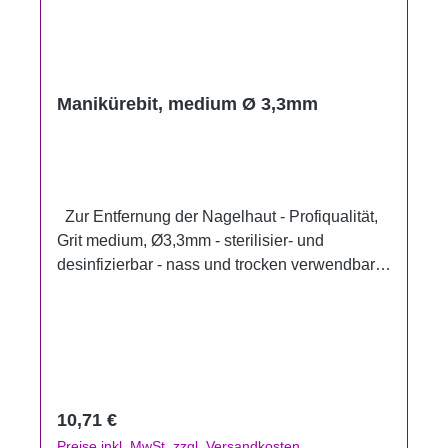
Manikürebit, medium Ø 3,3mm
Zur Entfernung der Nagelhaut - Profiqualität,
Grit medium, Ø3,3mm - sterilisier- und
desinfizierbar - nass und trocken verwendbar -
Spannzangenaufnahme von Ø2,35mm -
Drehzahlbereich: bis 120000 U/min
Regulärer Preis:
10,71 €
Preise inkl. MwSt. zzgl. Versandkosten