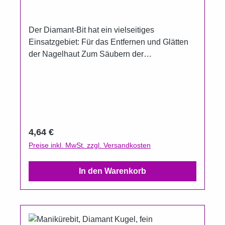
Der Diamant-Bit hat ein vielseitiges
Einsatzgebiet: Für das Entfernen und Glätten
der Nagelhaut Zum Säubern der
Nagelunterseite Zum Entfernen von
Kleberesten Zum Glätten von Verhornungen
und Nagelunebenheiten auch im Nagelfalz Für
die Bearbeitung von Naturnägeln als auch für
die Bearbeitung von der Haut Nagelpilzsporen
lassen sich damit gut entfernen sterilisierbar
Regulärer Preis:
4,64 €
und desinfizierbar Länge: 4,8 cm
Preise inkl. MwSt. zzgl. Versandkosten
In den Warenkorb