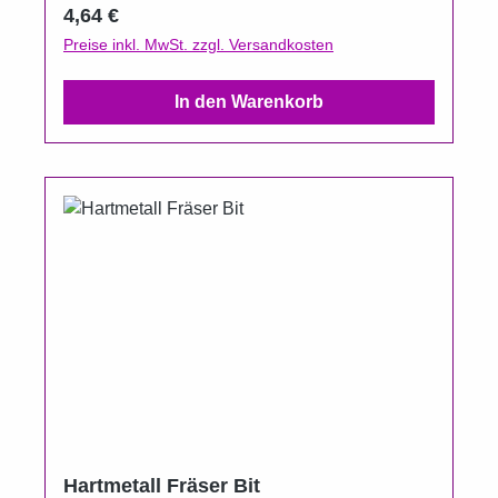
lassen sich damit gut entfernen sterilisierbar
Regulärer Preis:
4,64 €
und desinfizierbar Länge: 4,8 cm
Preise inkl. MwSt. zzgl. Versandkosten
In den Warenkorb
Hartmetall Fräser Bit