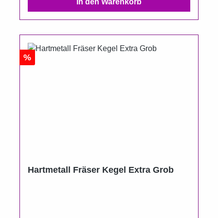
In den Warenkorb
Rabatt
%
Hartmetall Fräser Kegel Extra Grob