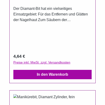
Der Diamant-Bit hat ein vielseitiges
Einsatzgebiet: Für das Entfernen und Glätten
der Nagelhaut Zum Säubern der
Nagelunterseite Zum Entfernen von
Kleberesten Zum Glätten von Verhornungen
und Nagelunebenheiten auch im Nagelfalz Für
die Bearbeitung von Naturnägeln als auch für
die Bearbeitung von der Haut Nagelpilzsporen
lassen sich damit gut entfernen sterilisierbar
Regulärer Preis:
4,64 €
und desinfizierbar Länge: 4,8 cm
Preise inkl. MwSt. zzgl. Versandkosten
In den Warenkorb