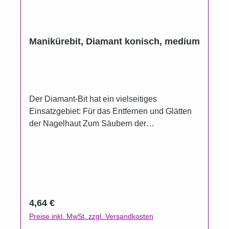
Manikürebit, Diamant konisch, medium
Der Diamant-Bit hat ein vielseitiges
Einsatzgebiet: Für das Entfernen und Glätten
der Nagelhaut Zum Säubern der
Nagelunterseite Zum Entfernen von
Kleberesten Zum Glätten von Verhornungen
und Nagelunebenheiten auch im Nagelfalz Für
die Bearbeitung von Naturnägeln als auch für
die Bearbeitung von der Haut Nagelpilzsporen
lassen sich damit gut entfernen sterilisierbar
Regulärer Preis:
4,64 €
und desinfizierbar Länge: 4,8 cm
Preise inkl. MwSt. zzgl. Versandkosten