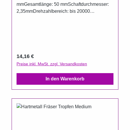
mmGesamtlänge: 50 mmSchaftdurchmesser:
2,35mmDrehzahlbereich: bis 20000
U/minKreuzverzahnungGrob
Regulärer Preis:
14,16 €
Preise inkl. MwSt. zzgl. Versandkosten
In den Warenkorb