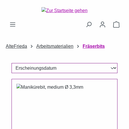
Zum Hauptinhalt springen
Ware
AlteFrieda
Arbeitsmaterialien
Fräserbits