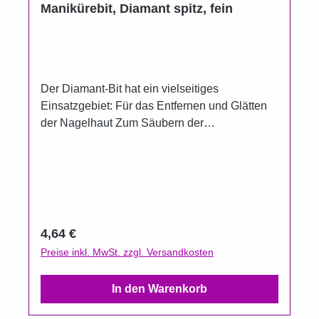
Manikürebit, Diamant spitz, fein
Der Diamant-Bit hat ein vielseitiges
Einsatzgebiet: Für das Entfernen und Glätten
der Nagelhaut Zum Säubern der
Nagelunterseite Zum Entfernen von
Kleberesten Zum Glätten von Verhornungen
und Nagelunebenheiten auch im Nagelfalz Für
die Bearbeitung von Naturnägeln als auch für
die Bearbeitung von der Haut Nagelpilzsporen
lassen sich damit gut entfernen sterilisierbar
Regulärer Preis:
4,64 €
und desinfizierbar Länge: 4,8 cm
Preise inkl. MwSt. zzgl. Versandkosten
In den Warenkorb