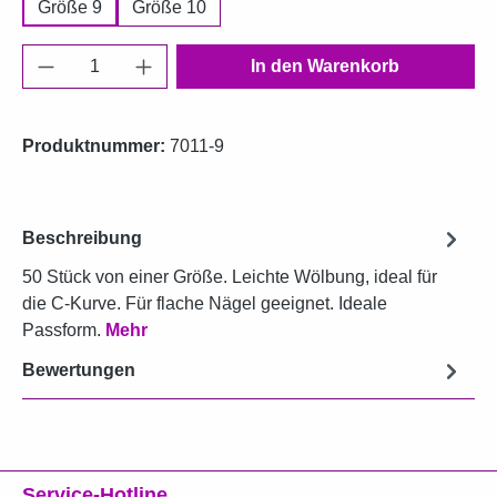
Größe 9
Größe 10
Produkt Anzahl: Gib den gewünschten Wert e
In den Warenkorb
Produktnummer:
7011-9
Beschreibung
50 Stück von einer Größe. Leichte Wölbung, ideal für
die C-Kurve. Für flache Nägel geeignet. Ideale
Passform.
Mehr
Bewertungen
Service-Hotline