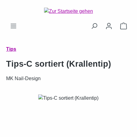
Zum Hauptinhalt springen
Ware
Tips
Tips-C sortiert (Krallentip)
MK Nail-Design
Bildergalerie überspringen