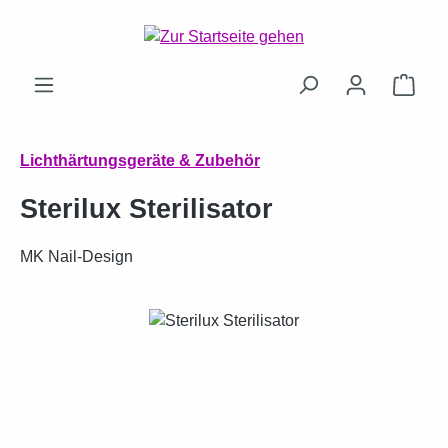
Zum Hauptinhalt springen
Ware
Lichthärtungsgeräte & Zubehör
Sterilux Sterilisator
MK Nail-Design
Bildergalerie überspringen