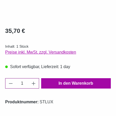
Regulärer Preis:
35,70 €
Inhalt:
1 Stück
Preise inkl. MwSt. zzgl. Versandkosten
Sofort verfügbar, Lieferzeit: 1 day
Produkt Anzahl: Gib den gewünschten Wert e
In den Warenkorb
Produktnummer:
STLUX