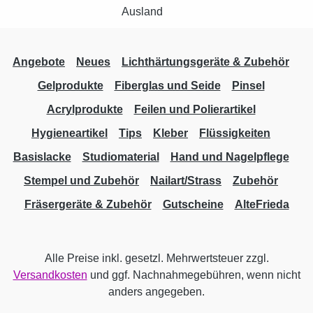
Angebote
Neues
Lichthärtungsgeräte & Zubehör
Gelprodukte
Fiberglas und Seide
Pinsel
Acrylprodukte
Feilen und Polierartikel
Hygieneartikel
Tips
Kleber
Flüssigkeiten
Basislacke
Studiomaterial
Hand und Nagelpflege
Stempel und Zubehör
Nailart/Strass
Zubehör
Fräsergeräte & Zubehör
Gutscheine
AlteFrieda
Alle Preise inkl. gesetzl. Mehrwertsteuer zzgl.
Versandkosten
und ggf. Nachnahmegebühren, wenn nicht
anders angegeben.