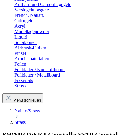
Aufbau- und Camouflagegele
Versiegelungsgele
French, Nailart...
Colorgele
Acryl
Modellagepowder
Liquid
Schablonen
Airbrush-Farben
Pinsel
Arbeitsmaterialien
Feilen
Feilblätter / Kunstoffboard
Feilblätter / Metallboard
Fräserbits
Strass
Menü schließen
Nailart/Strass
Strass
SWAROVSKI Crystalle SS10 Crystal