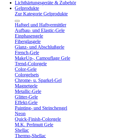
Lichthärtungsgeräte & Zubehör
Gelprodukte
Zur Kategorie Gelprodukte
Haftgel und Haftvermittler
Aufbau- und Elastic-Gele
Einphasengele
Fiberglasgele
Glanz- und Abschlußgele
French-Gele
MakeUp-, Camouflage Gele
Trend-Colorgele
Color-Gele
Colorgelsets
Chrome- u. Sparkel-Gel
Magnetgele
Metallic-Gele
Glitter-Gele
Effekt-Gele
Painting- und Steinchengel
Neon
Quick-Finish-Colorgele
M.K. Perlmutt Gele
Shellac
Thermo-Shellac