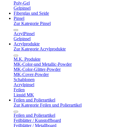
Poly-Gel
Gelpinsel
Fiberglas und Seide
Pinsel
Zur Kategorie Pinsel
AcrylPinsel
Gelpinsel
Acrylprodukte
Zur Kategorie Acrylprodukte
M.K. Produkte
MK-Color-und Metallic-Powder
MK-Color-Glitter-Powder
MK-Cover-Powder
Schablonen
Acrylpinsel
Feilen
Liquid MK
Feilen und Polierartikel
Zur Kategorie Feilen und Polierartikel
Feilen und Polierartikel
Feilblätter / Kunstoffboard
Feilblätter / Metallboard