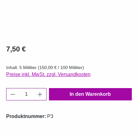
Regulärer Preis:
7,50 €
Inhalt:
5 Mililiter
(150,00 € / 100 Mililiter)
Preise inkl. MwSt. zzgl. Versandkosten
Produkt Anzahl: Gib den gewünschten Wert e
In den Warenkorb
Produktnummer:
P3