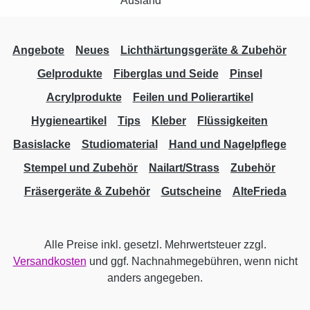
Angebote
Neues
Lichthärtungsgeräte & Zubehör
Gelprodukte
Fiberglas und Seide
Pinsel
Acrylprodukte
Feilen und Polierartikel
Hygieneartikel
Tips
Kleber
Flüssigkeiten
Basislacke
Studiomaterial
Hand und Nagelpflege
Stempel und Zubehör
Nailart/Strass
Zubehör
Fräsergeräte & Zubehör
Gutscheine
AlteFrieda
Alle Preise inkl. gesetzl. Mehrwertsteuer zzgl.
Versandkosten
und ggf. Nachnahmegebühren, wenn nicht
anders angegeben.