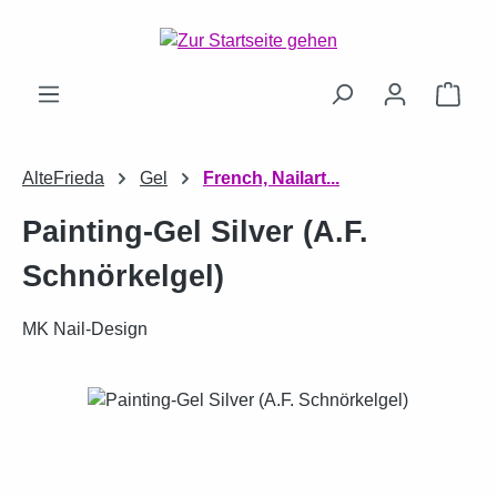
Zum Hauptinhalt springen
Ware
AlteFrieda
Gel
French, Nailart...
Painting-Gel Silver (A.F.
Schnörkelgel)
MK Nail-Design
Bildergalerie überspringen