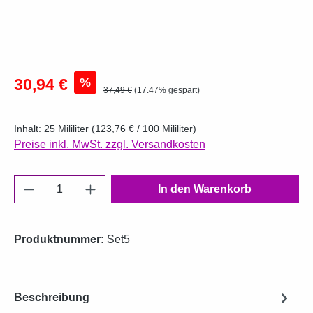
Verkaufspreis:
%
30,94 €
Regulärer Preis:
37,49 €
(17.47% gespart)
Inhalt:
25 Mililiter
(123,76 € / 100 Mililiter)
Preise inkl. MwSt. zzgl. Versandkosten
Produkt Anzahl: Gib den gewünschten Wert e
In den Warenkorb
Produktnummer:
Set5
Beschreibung