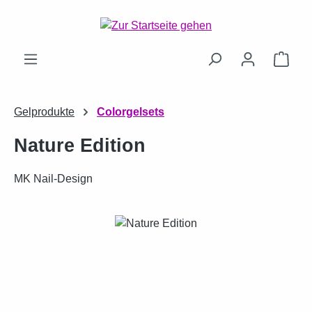
Zum Hauptinhalt springen
Ware
Gelprodukte
Colorgelsets
Nature Edition
MK Nail-Design
Bildergalerie überspringen