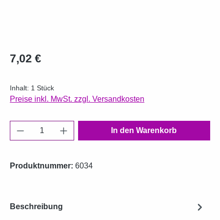
Regulärer Preis:
7,02 €
Inhalt:
1 Stück
Preise inkl. MwSt. zzgl. Versandkosten
Produkt Anzahl: Gib den gewünschten Wert e
In den Warenkorb
Produktnummer:
6034
Beschreibung