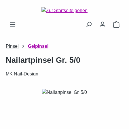
Zum Hauptinhalt springen
Ware
Pinsel
Gelpinsel
Nailartpinsel Gr. 5/0
MK Nail-Design
Bildergalerie überspringen