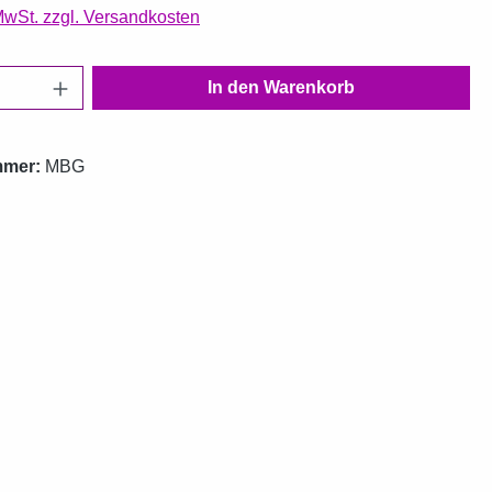
 MwSt. zzgl. Versandkosten
Anzahl: Gib den gewünschten Wert ein oder
In den Warenkorb
mmer:
MBG