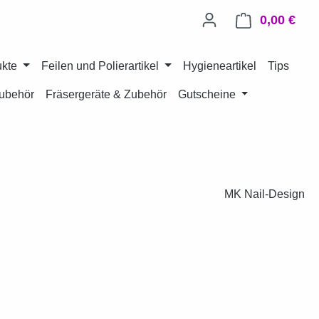
0,00 €
Ware
ukte
Feilen und Polierartikel
Hygieneartikel
Tips
ubehör
Fräsergeräte & Zubehör
Gutscheine
MK Nail-Design
eis: