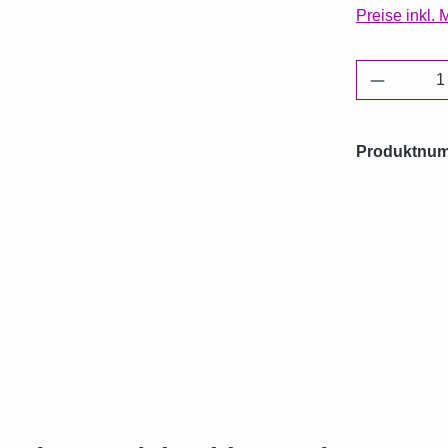
Preise inkl.
Produkt 
Produktnu