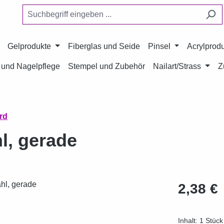
Gelprodukte
Fiberglas und Seide
Pinsel
Acrylprod
und Nagelpflege
Stempel und Zubehör
Nailart/Strass
Z
ard
l, gerade
Regulärer Pr
2,38 €
Inhalt:
1 Stück