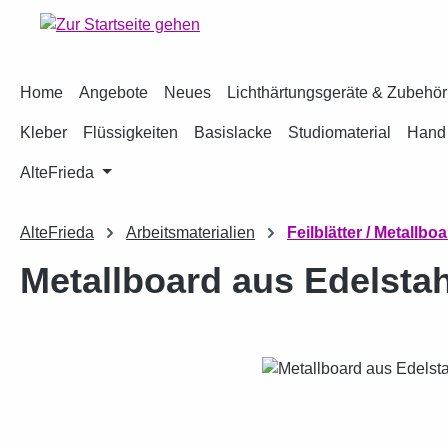
m Hauptinhalt springen
Zur Suche springen
Zur Hauptnavigation springen
Home
Angebote
Neues
Lichthärtungsgeräte & Zubehör
Kleber
Flüssigkeiten
Basislacke
Studiomaterial
Hand 
AlteFrieda
AlteFrieda
Arbeitsmaterialien
Feilblätter / Metallbo
Metallboard aus Edelstah
Bildergalerie überspringen