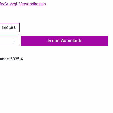
 MwSt. zzgl. Versandkosten
ählen
Größe 8
Anzahl: Gib den gewünschten Wert ein oder
In den Warenkorb
mmer:
6035-4