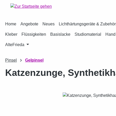
m Hauptinhalt springen
Zur Suche springen
Zur Hauptnavigation springen
Home
Angebote
Neues
Lichthärtungsgeräte & Zubehör
Kleber
Flüssigkeiten
Basislacke
Studiomaterial
Hand 
AlteFrieda
Pinsel
Gelpinsel
Katzenzunge, Synthetikha
Bildergalerie überspringen