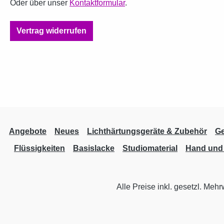
Oder über unser
Kontaktformular
.
Vertrag widerrufen
Angebote
Neues
Lichthärtungsgeräte & Zubehör
Ge
Flüssigkeiten
Basislacke
Studiomaterial
Hand und 
Alle Preise inkl. gesetzl. Mehr