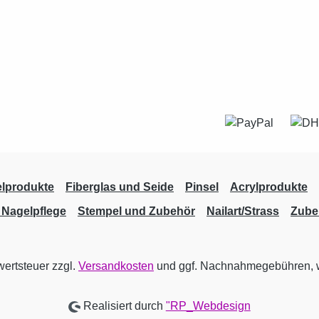
lprodukte
Fiberglas und Seide
Pinsel
Acrylprodukte
Nagelpflege
Stempel und Zubehör
Nailart/Strass
Zube
wertsteuer zzgl.
Versandkosten
und ggf. Nachnahmegebühren, w
Realisiert durch
"RP_Webdesign