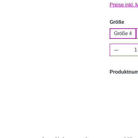
Preise inkl.
ausw
Größe
Größe 4
Produkt 
Produktnu