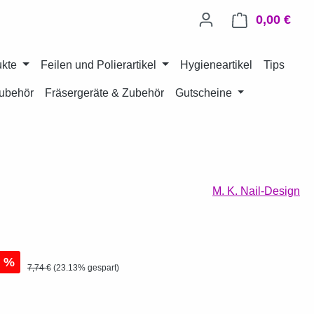
0,00 €
Ware
ukte
Feilen und Polierartikel
Hygieneartikel
Tips
ubehör
Fräsergeräte & Zubehör
Gutscheine
M. K. Nail-Design
s:
%
Regulärer Preis:
7,74 €
(23.13% gespart)