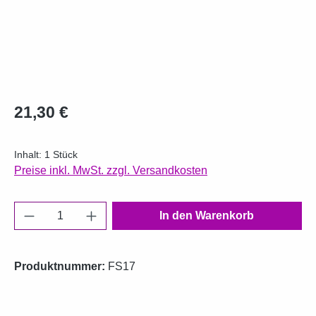
Regulärer Preis:
21,30 €
Inhalt:
1 Stück
Preise inkl. MwSt. zzgl. Versandkosten
Produkt Anzahl: Gib den gewünschten Wert e
In den Warenkorb
Produktnummer:
FS17