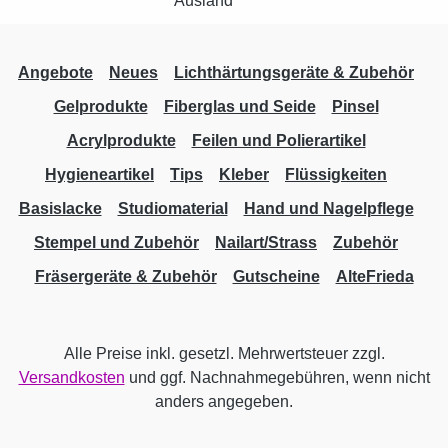
Angebote
Neues
Lichthärtungsgeräte & Zubehör
Gelprodukte
Fiberglas und Seide
Pinsel
Acrylprodukte
Feilen und Polierartikel
Hygieneartikel
Tips
Kleber
Flüssigkeiten
Basislacke
Studiomaterial
Hand und Nagelpflege
Stempel und Zubehör
Nailart/Strass
Zubehör
Fräsergeräte & Zubehör
Gutscheine
AlteFrieda
Alle Preise inkl. gesetzl. Mehrwertsteuer zzgl.
Versandkosten
und ggf. Nachnahmegebühren, wenn nicht
anders angegeben.