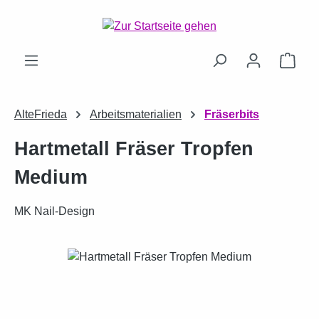
Zum Hauptinhalt springen
Ware
AlteFrieda
Arbeitsmaterialien
Fräserbits
Hartmetall Fräser Tropfen
Medium
MK Nail-Design
Bildergalerie überspringen