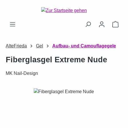
Zum Hauptinhalt springen
Ware
AlteFrieda
Gel
Aufbau- und Camouflagegele
Fiberglasgel Extreme Nude
MK Nail-Design
Bildergalerie überspringen