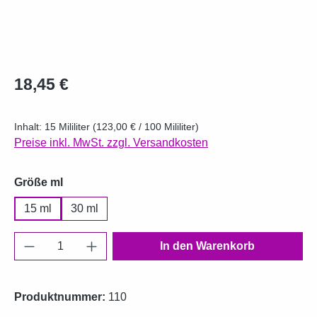
Regulärer Preis:
18,45 €
Inhalt:
15 Mililiter
(123,00 € / 100 Mililiter)
Preise inkl. MwSt. zzgl. Versandkosten
auswählen
Größe ml
15 ml
30 ml
Produkt Anzahl: Gib den gewünschten Wert e
In den Warenkorb
Produktnummer:
110