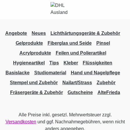
Angebote
Neues
Lichthärtungsgeräte & Zubehör
Gelprodukte
Fiberglas und Seide
Pinsel
Acrylprodukte
Feilen und Polierartikel
Hygieneartikel
Tips
Kleber
Flüssigkeiten
Basislacke
Studiomaterial
Hand und Nagelpflege
Stempel und Zubehör
Nailart/Strass
Zubehör
Fräsergeräte & Zubehör
Gutscheine
AlteFrieda
Alle Preise inkl. gesetzl. Mehrwertsteuer zzgl.
Versandkosten
und ggf. Nachnahmegebühren, wenn nicht
anders angegeben.