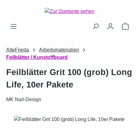
Zum Hauptinhalt springen
Ware
AlteFrieda
Arbeitsmaterialien
Feilblätter / Kunstoffboard
Feilblätter Grit 100 (grob) Long
Life, 10er Pakete
MK Nail-Design
Bildergalerie überspringen