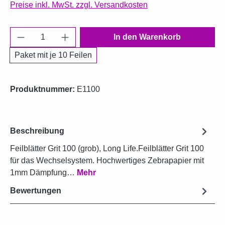
Preise inkl. MwSt. zzgl. Versandkosten
Produkt Anzahl: Gib den gewünschten Wert e
In den Warenkorb
Paket mit je 10 Feilen
Produktnummer:
E1100
Beschreibung
Feilblätter Grit 100 (grob), Long Life.Feilblätter Grit 100
für das Wechselsystem. Hochwertiges Zebrapapier mit
1mm Dämpfung…
Mehr
Bewertungen