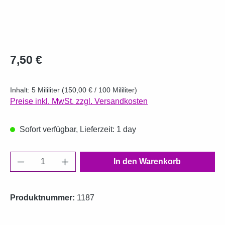
Regulärer Preis:
7,50 €
Inhalt:
5 Mililiter
(150,00 € / 100 Mililiter)
Preise inkl. MwSt. zzgl. Versandkosten
Sofort verfügbar, Lieferzeit: 1 day
Produkt Anzahl: Gib den gewünschten Wert e
In den Warenkorb
Produktnummer:
1187