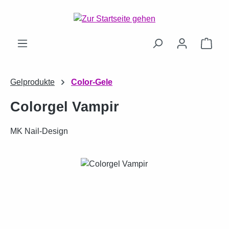
Zum Hauptinhalt springen
Ware
Gelprodukte
Color-Gele
Colorgel Vampir
MK Nail-Design
Bildergalerie überspringen