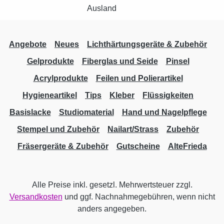
Angebote
Neues
Lichthärtungsgeräte & Zubehör
Gelprodukte
Fiberglas und Seide
Pinsel
Acrylprodukte
Feilen und Polierartikel
Hygieneartikel
Tips
Kleber
Flüssigkeiten
Basislacke
Studiomaterial
Hand und Nagelpflege
Stempel und Zubehör
Nailart/Strass
Zubehör
Fräsergeräte & Zubehör
Gutscheine
AlteFrieda
Alle Preise inkl. gesetzl. Mehrwertsteuer zzgl.
Versandkosten
und ggf. Nachnahmegebühren, wenn nicht
anders angegeben.