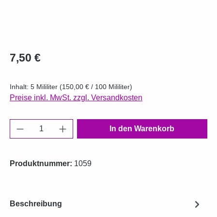
Regulärer Preis:
7,50 €
Inhalt:
5 Mililiter
(150,00 € / 100 Mililiter)
Preise inkl. MwSt. zzgl. Versandkosten
Produkt Anzahl: Gib den gewünschten Wert e
In den Warenkorb
Produktnummer:
1059
Beschreibung