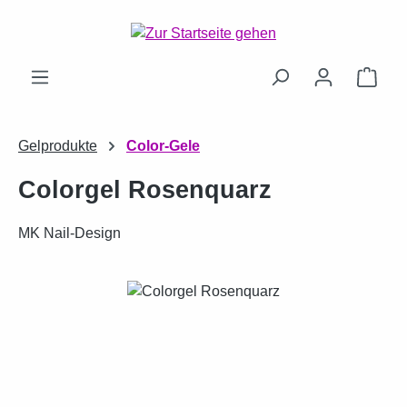
Zum Hauptinhalt springen
Ware
Gelprodukte
Color-Gele
Colorgel Rosenquarz
MK Nail-Design
Bildergalerie überspringen