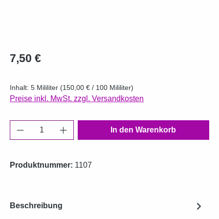
Regulärer Preis:
7,50 €
Inhalt:
5 Mililiter
(150,00 € / 100 Mililiter)
Preise inkl. MwSt. zzgl. Versandkosten
Produkt Anzahl: Gib den gewünschten Wert e
In den Warenkorb
Produktnummer:
1107
Beschreibung