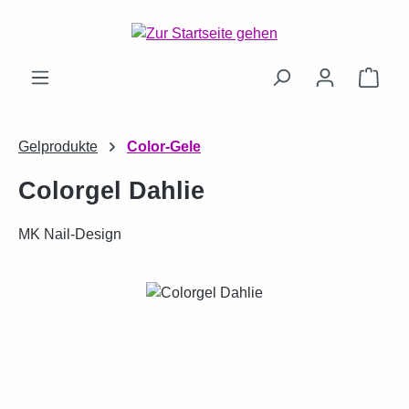
Zum Hauptinhalt springen
Ware
Gelprodukte
Color-Gele
Colorgel Dahlie
MK Nail-Design
Bildergalerie überspringen