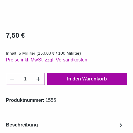
Regulärer Preis:
7,50 €
Inhalt:
5 Mililiter
(150,00 € / 100 Mililiter)
Preise inkl. MwSt. zzgl. Versandkosten
Produkt Anzahl: Gib den gewünschten Wert e
In den Warenkorb
Produktnummer:
1555
Beschreibung