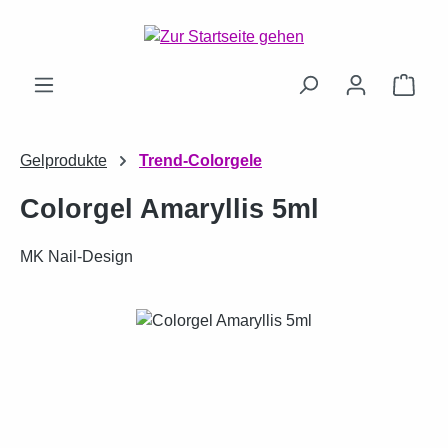
Zum Hauptinhalt springen
Ware
Gelprodukte
Trend-Colorgele
Colorgel Amaryllis 5ml
MK Nail-Design
Bildergalerie überspringen