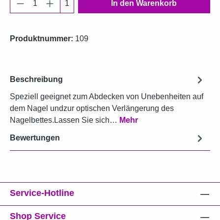
Produkt Anzahl: Gib den gewünschten Wert e
1
In den Warenkorb
Produktnummer:
109
Beschreibung
Speziell geeignet zum Abdecken von Unebenheiten auf
dem Nagel undzur optischen Verlängerung des
Nagelbettes.Lassen Sie sich…
Mehr
Bewertungen
Service-Hotline
Shop Service