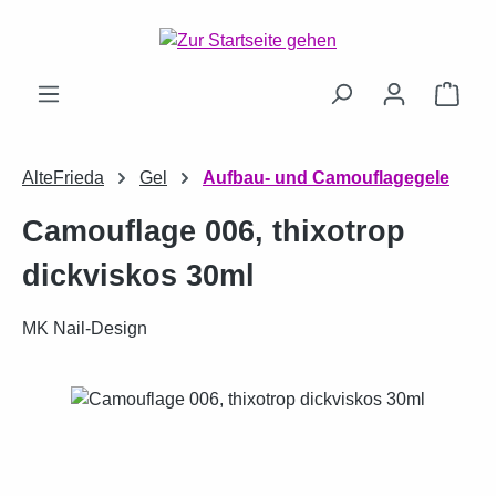
Zum Hauptinhalt springen
Ware
AlteFrieda
Gel
Aufbau- und Camouflagegele
Camouflage 006, thixotrop
dickviskos 30ml
MK Nail-Design
Bildergalerie überspringen