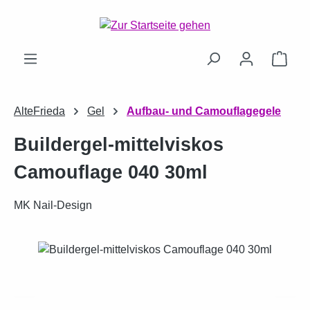
Zum Hauptinhalt springen
Ware
AlteFrieda
Gel
Aufbau- und Camouflagegele
Buildergel-mittelviskos
Camouflage 040 30ml
MK Nail-Design
Bildergalerie überspringen