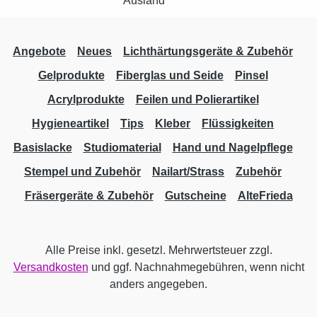
Angebote
Neues
Lichthärtungsgeräte & Zubehör
Gelprodukte
Fiberglas und Seide
Pinsel
Acrylprodukte
Feilen und Polierartikel
Hygieneartikel
Tips
Kleber
Flüssigkeiten
Basislacke
Studiomaterial
Hand und Nagelpflege
Stempel und Zubehör
Nailart/Strass
Zubehör
Fräsergeräte & Zubehör
Gutscheine
AlteFrieda
Alle Preise inkl. gesetzl. Mehrwertsteuer zzgl.
Versandkosten
und ggf. Nachnahmegebühren, wenn nicht
anders angegeben.