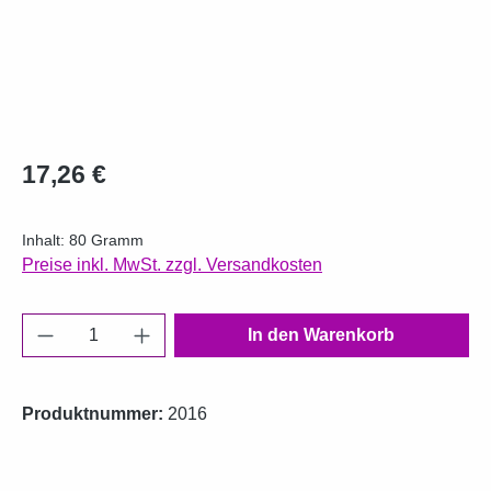
Regulärer Preis:
17,26 €
Inhalt:
80 Gramm
Preise inkl. MwSt. zzgl. Versandkosten
Produkt Anzahl: Gib den gewünschten Wert e
In den Warenkorb
Produktnummer:
2016