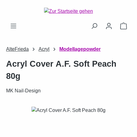
Zum Hauptinhalt springen
Ware
AlteFrieda
Acryl
Modellagepowder
Acryl Cover A.F. Soft Peach
80g
MK Nail-Design
Bildergalerie überspringen